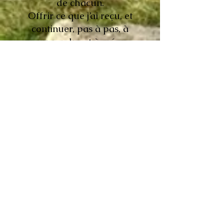
de chacun.
Offrir ce que j’ai reçu, et
continuer, pas à pas, à
apprendre et à créer.