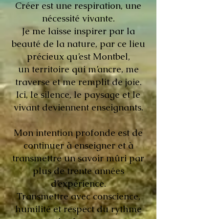
Créer est une respiration, une
nécessité vivante.
Je me laisse inspirer par la
beauté de la nature, par ce lieu
précieux qu’est Montbel,
un territoire qui m’ancre, me
traverse et me remplit de joie.
Ici, le silence, le paysage et le
vivant deviennent enseignants.
Mon intention profonde est de
continuer à enseigner et à
transmettre un savoir mûri par
plus de trente années
d’expérience.
Transmettre avec conscience,
humilité et respect du rythme