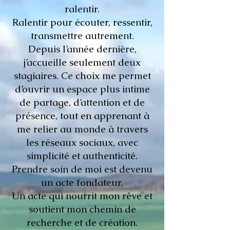
ralentir.
Ralentir pour écouter, ressentir,
transmettre autrement.
Depuis l’année dernière,
j’accueille seulement deux
stagiaires. Ce choix me permet
d’ouvrir un espace plus intime
de partage, d’attention et de
présence, tout en apprenant à
me relier au monde à travers
les réseaux sociaux, avec
simplicité et authenticité.
Prendre soin de moi est devenu
un acte fondateur.
Un acte qui nourrit mon rêve et
soutient mon chemin de
recherche et de création.