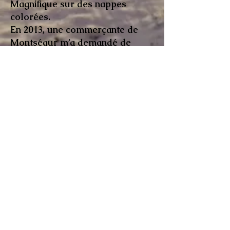
Magnifique sur des nappes
colorées.
En 2013, une commerçante de
Montségur m’a demandé de
concevoir des céramiques sur le
thème de la colombe de la paix.
Depuis, je dessine, je découpe
des colombes et des cœurs. Je
me laisse mener par mon
ressenti, et la sérénité m’envahit.
En 2021, j'ai à nouveau décidé
d'émailler en vert.
Création site : Marie-Judith Boistard
PHOTOS et VIDEOS : Sylvette
CELMA, Sophie QUENCEZ, Yannick
ALRAM