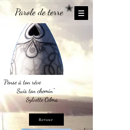
Parole de terre
"Pense à ton rêve
Suis ton chemin"
Sylvette Celma
Retour