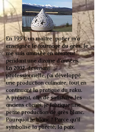
En 1991, un maître potier m’a
enseignée le tournage du grès. Je
me suis amusée en amateur
pendant une dizaine d’années.
En 2002, devenant
professionnelle, j’ai développé
une production culinaire, tout en
continuant la pratique du raku.
A présent, afin de satisfaire les
anciens clients, je fabrique une
petite production de grès blanc.
Pourquoi le blanc ? Parce qu’il
symbolise la pureté, la paix.