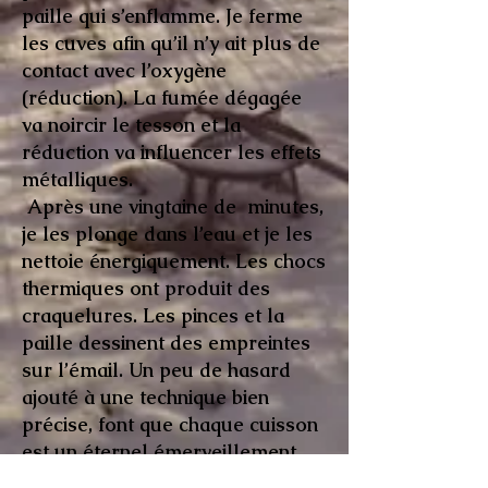
paille qui s’enflamme. Je ferme
les cuves afin qu’il n’y ait plus de
contact avec l’oxygène
(réduction). La fumée dégagée
va noircir le tesson et la
réduction va influencer les effets
métalliques.
Après une vingtaine de minutes,
je les plonge dans l’eau et je les
nettoie énergiquement. Les chocs
thermiques ont produit des
craquelures. Les pinces et la
paille dessinent des empreintes
sur l’émail. Un peu de hasard
ajouté à une technique bien
précise, font que chaque cuisson
est un éternel émerveillement.
C'est une cuisson rapide, après 2