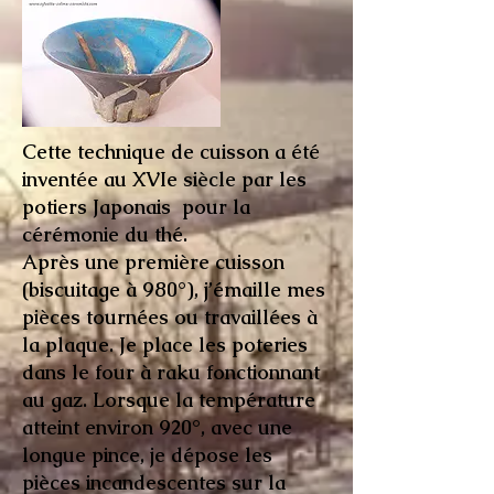
Cette technique de cuisson a été
inventée au XVIe siècle par les
potiers Japonais pour la
cérémonie du thé.
Après une première cuisson
(biscuitage à 980°), j’émaille mes
pièces tournées ou travaillées à
la plaque. Je place les poteries
dans le four à raku fonctionnant
au gaz. Lorsque la température
atteint environ 920°, avec une
longue pince, je dépose les
pièces incandescentes sur la