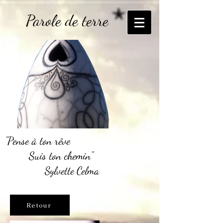
Parole de terre
"Pense à ton rêve
Suis ton chemin"
Sylvette Celma
Retour